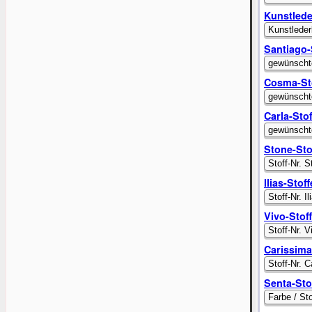
Kunstled
Santiago-
Cosma-St
Carla-Stof
Stone-Sto
Ilias-Stoff
Vivo-Stof
Carissima
Senta-Sto