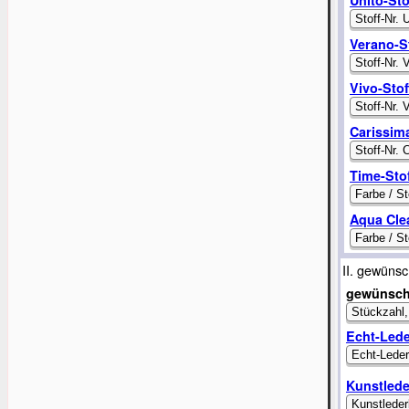
Verano-S
Vivo-Sto
Carissima
Time-Sto
Aqua Cle
II. gewüns
gewünsch
Echt-Led
Kunstlede