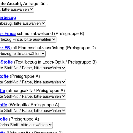
Anfrage für...
te Anzahl,
erbezug
schmutzabweisend (Preisgruppe B)
er Finca
mit Flammschutzausrüstung (Preisgruppe D)
er FS
(Textilbezug in Leder-Optik / Preisgruppe B)
Stoffe
(Preisgruppe A)
offe
(atmungsaktiv / Preisgruppe A)
ffe
(Wolloptik / Preisgruppe A)
offe
(Preisgruppe A)
offe
(Velourstoffe / Preisgruppe B)
offe