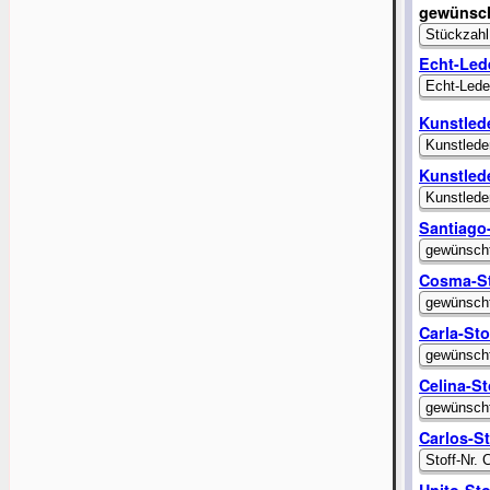
gewünsch
Echt-Led
Kunstled
Kunstled
Santiago-
Cosma-St
Carla-Sto
Celina-St
Carlos-St
Unito-St