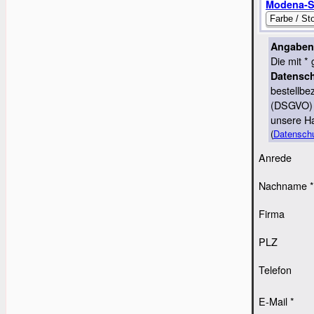
Modena-S
Angaben 
Die mit *
Datensch
bestellb
(DSGVO) v
unsere Ha
(
Datenschu
Anrede
Nachname *
Firma
PLZ
Telefon
E-Mail *