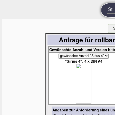
Sti
Anfrage für rollba
Gewünschte Anzahl und Version bitt
"Sirius 4": 4 x DIN A4
Angaben zur Anforderung eines un