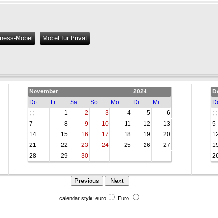
iness-Möbel
Möbel für Privat
November
2024
D
Do
Fr
Sa
So
Mo
Di
Mi
D
; ; ;
1
2
3
4
5
6
; ; 
7
8
9
10
11
12
13
5
14
15
16
17
18
19
20
1
21
22
23
24
25
26
27
1
28
29
30
2
calendar style: euro
Euro