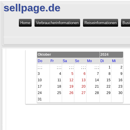
sellpage.de
Home
Verbraucherinformationen
Reiseinformationen
Bus
Oktober
2024
Do
Fr
Sa
So
Mo
Di
Mi
; ; ;
; ; ;
; ; ;
; ; ;
; ; ;
1
2
3
4
5
6
7
8
9
10
11
12
13
14
15
16
17
18
19
20
21
22
23
24
25
26
27
28
29
30
31