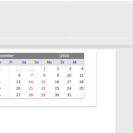
ezember
2024
o
Fr
Sa
So
Mo
Di
Mi
;
; ; ;
; ; ;
1
2
3
4
6
7
8
9
10
11
2
13
14
15
16
17
18
9
20
21
22
23
24
25
6
27
28
29
30
31