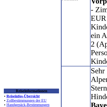
Vor
- Zi
EUR /
Kind
ein 
2 (Ap
Pers
Kind
Sehr
Alpen
Stern
Reiseinformationen
Hind
•
Reiseinfos-Übersicht
•
Zollbestimmungen der EU
Baye
•
Handgepäck-Bestimmungen