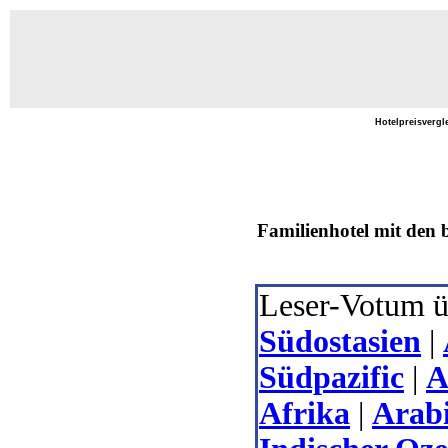
Hotelpreisvergl
Familienhotel mit den 
Leser-Votum üb
Südostasien
|
Südpazific
|
A
Afrika
|
Arab