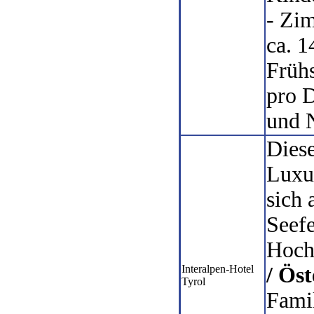
- Zi
ca. 1
Frühs
pro 
und 
Dies
Luxus
sich 
Seefe
Hoch
Interalpen-Hotel
/ Öst
Tyrol
Famil