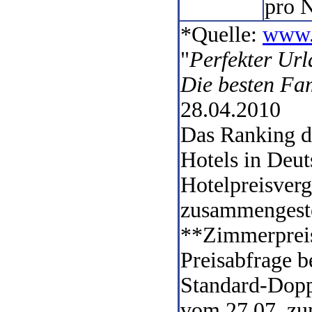
pro N
*Quelle:
www.
"
Perfekter Url
Die besten Fam
28.04.2010
Das Ranking d
Hotels in Deu
Hotelpreisverg
zusammengeste
**Zimmerpreis
Preisabfrage b
Standard-Dopp
vom 27.07. zu