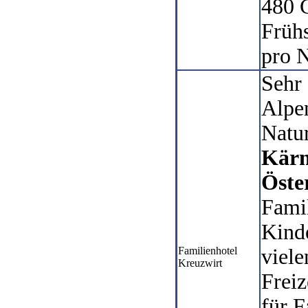
480 
Frühs
pro 
Sehr
Alpe
Natu
Kärn
Öste
Famil
Kind
Familienhotel
viele
Kreuzwirt
Freiz
für F