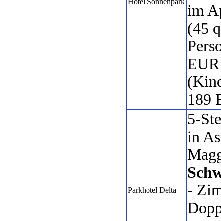
Hotel Sonnenpark
im A
(45 q
Pers
EUR 
(Kind
189 
5-St
in A
Magg
Schw
- Zi
Parkhotel Delta
Dopp