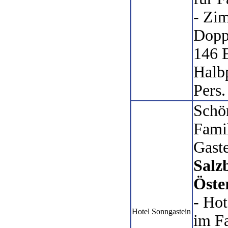
- Zi
Dopp
146 
Halbp
Pers.
Schö
Fami
Gaste
Salz
Öste
- Hot
Hotel Sonngastein
im F