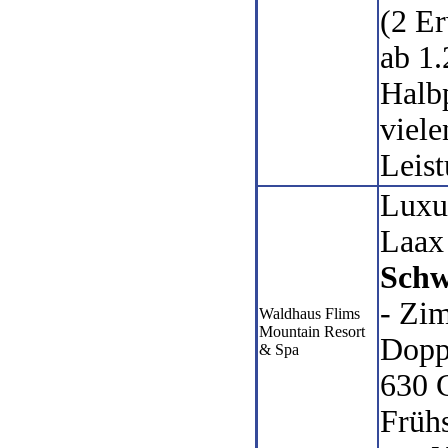
(2 Er
ab 1
Halb
viele
Leis
Luxus
Laa
Schw
- Zi
Waldhaus Flims
Mountain Resort
Dopp
& Spa
630 
Frühs