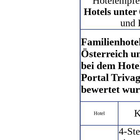
Hotelempfe
Hotels unter
und 
Familienhotel
Österreich un
bei dem Hotel
Portal Triva
bewertet wu
K
Hotel
4-Ste