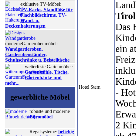
Landh
exklusive TV-Möbel:
TV-Racks, Standfüße für
Tirol
Flachbildschirme, TV-
Wand- u.
Das H
Deckenhalterungen
Kinde
moderneGarderobenmöbel:
ein a
Wandgarderoben,
Garderobenständer,
Frei
Schuhschränke u. Beistelltische
wetterfeste Gartenmöbel:
inklu
Gartenstühle, Tische,
Gartenbänke und
Kinde
mehr...
Hotel Stern
- Hot
gewerbliche Möbel
Woch
robuste und moderne
Erwa
Büromöbel
2 Kin
Regalsysteme:
beliebig