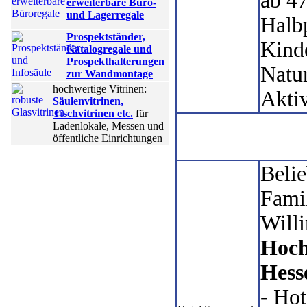
ab 4
erweiterbare Büro-
und Lagerregale
Halb
Prospektständer,
Kind
Katalogregale und
Prospekthalterungen
Natu
zur Wandmontage
hochwertige Vitrinen:
Akti
Säulenvitrinen,
Tischvitrinen etc.
für
Ladenlokale, Messen und
öffentliche Einrichtungen
Belie
Famil
Will
Hoch
Hess
- Hot