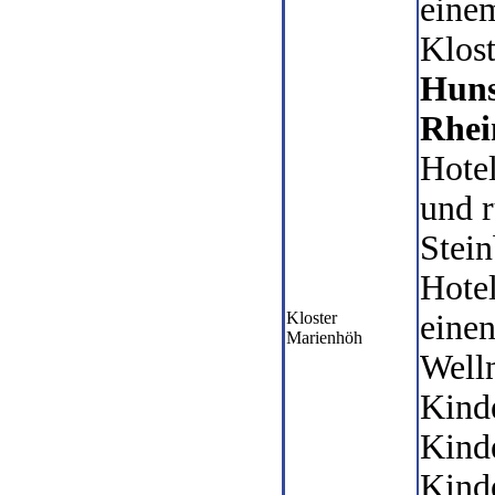
eine
Klost
Huns
Rhei
Hotel
und 
Stei
Hotel
Kloster
eine
Marienhöh
Welln
Kinde
Kind
Kind