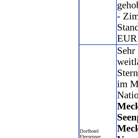
geho
- Zi
Stan
EUR 
Sehr
weitl
Ster
im M
Natio
Meck
Seenp
Meck
Dorfhotel
Fleesensee