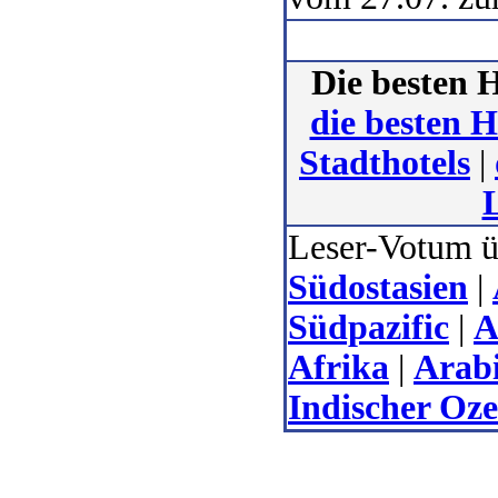
Die besten H
die besten H
Stadthotels
|
Leser-Votum üb
Südostasien
|
Südpazific
|
A
Afrika
|
Arab
Indischer Oz