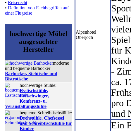
•
Reiserecht
Spor
•
Definition von Fachbegriffen auf
einer Flugreise
Welln
viele
Alpenhotel
hochwertige Möbel
Oberjoch
Spie
ausgesuchter
für 
Hersteller
Kind
moderne
und bequeme Barhocker
- Zi
Barhocker, Stehtische und
Bistrotische
ca. 1
hochwertige Stühle:
Frühs
Esstischstühle,
Freischwinger,
pro 
Konferenz- u.
Veranstaltungsstühle
und 
bequeme Schreibtischstühle:
Drehstühle, Chefsessel
Ein 
und Schreibtischstühle für
Kinder