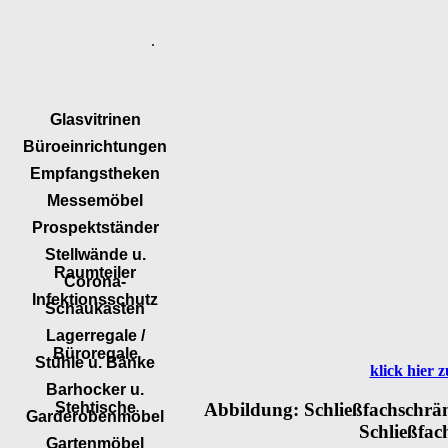
.
Glasvitrinen
Büroeinrichtungen
Empfangstheken
Messemöbel
Prospektständer
Stellwände u.
Raumteiler
Corona-
Infektionsschutz
Schaukästen
Lagerregale /
Büroregale
Stühle u. Bänke
klick hier
Barhocker u.
Abbildung: Schließfachschrän
Stehtische
Garderobenmöbel
Schließfac
Gartenmöbel