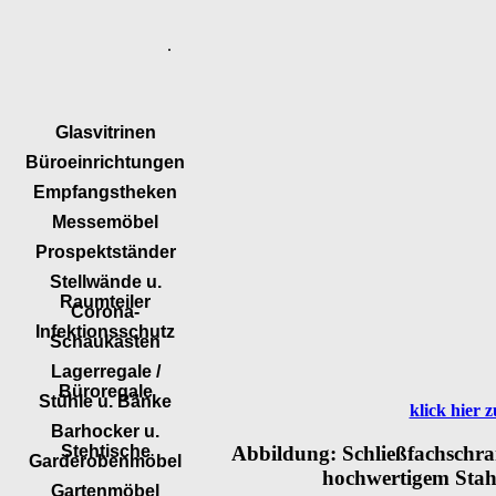
.
Glasvitrinen
Büroeinrichtungen
Empfangstheken
Messemöbel
Prospektständer
Stellwände u.
Raumteiler
Corona-
Infektionsschutz
Schaukästen
Lagerregale /
Büroregale
Stühle u. Bänke
klick hier
Barhocker u.
Abbildung: Schließfachschra
Stehtische
Garderobenmöbel
hochwertigem Stahl
Gartenmöbel