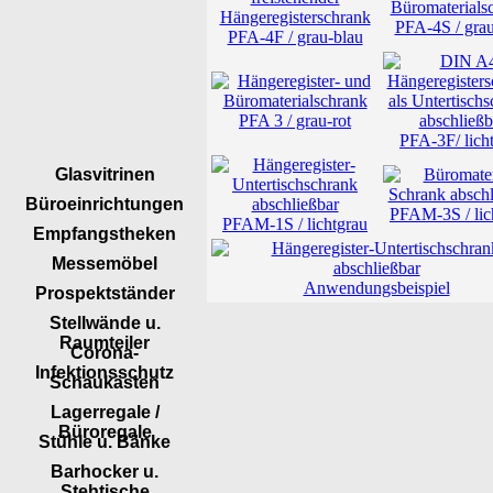
PFA-4S / grau
PFA-4F / grau-blau
PFA 3 / grau-rot
PFA-3F/ lich
Glasvitrinen
Büroeinrichtungen
PFAM-3S / lic
PFAM-1S / lichtgrau
Empfangstheken
Messemöbel
Anwendungsbeispiel
Prospektständer
Stellwände u.
Raumteiler
Corona-
Infektionsschutz
Schaukästen
Lagerregale /
Büroregale
Stühle u. Bänke
Barhocker u.
Stehtische