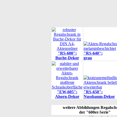
"RS-600":
"RS-640":
Buche-Dekor
grau
"EW-605":
"RS-650":
Ahorn-Dekor
Nussbaum-Dekor
weitere Abbildungen Regalsc
der "600er-Serie"