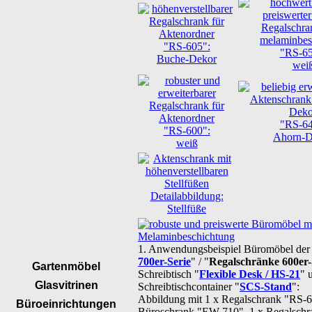
"RS-605":
"RS-65
Buche-Dekor
wei
"RS-64
"RS-600":
Ahorn-D
weiß
Detailabbildung:
Stellfüße
1. Anwendungsbeispiel Büromöbel der
700er-Serie
" / "
Regalschränke 600er-
Gartenmöbel
Schreibtisch "
Flexible Desk / HS-21
" 
Glasvitrinen
Schreibtischcontainer "
SCS-Stand
":
Abbildung mit 1 x Regalschrank "RS-6
Büroeinrichtungen
Büroschrank "EW-710", 1 x Regalschr