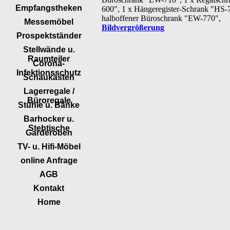
Empfangstheken
600", 1 x Hängeregister-Schrank "HS-
halboffener Büroschrank "EW-770",
Messemöbel
Bildvergrößerung
Prospektständer
Stellwände u.
Raumteiler
Corona-
Infektionsschutz
Schaukästen
Lagerregale /
Büroregale
Stühle u. Bänke
Barhocker u.
Stehtische
Garderoben
TV- u. Hifi-Möbel
online Anfrage
AGB
Kontakt
Home