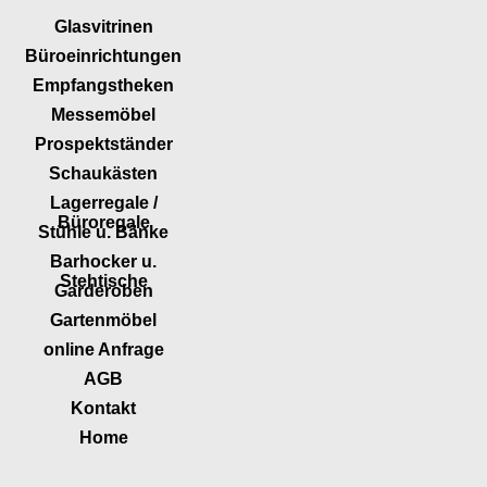
Glasvitrinen
Büroeinrichtungen
Empfangstheken
Messemöbel
Prospektständer
Schaukästen
Lagerregale /
Büroregale
Stühle u. Bänke
Barhocker u.
Stehtische
Garderoben
Gartenmöbel
online Anfrage
AGB
Kontakt
Home