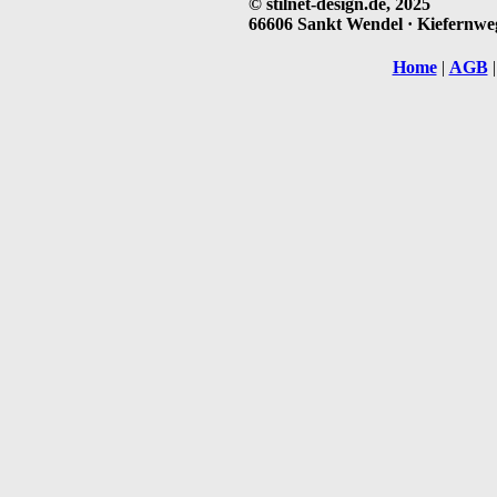
© stilnet-design.de, 2025
66606 Sankt Wendel · Kiefernweg 
Home
|
AGB