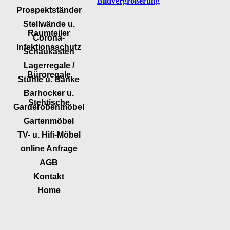
Bildvergrößerung
Prospektständer
Stellwände u.
Raumteiler
Corona-
Infektionsschutz
Schaukästen
Lagerregale /
Büroregale
Stühle u. Bänke
Barhocker u.
Stehtische
Garderobenmöbel
Gartenmöbel
TV- u. Hifi-Möbel
online Anfrage
AGB
Kontakt
Home