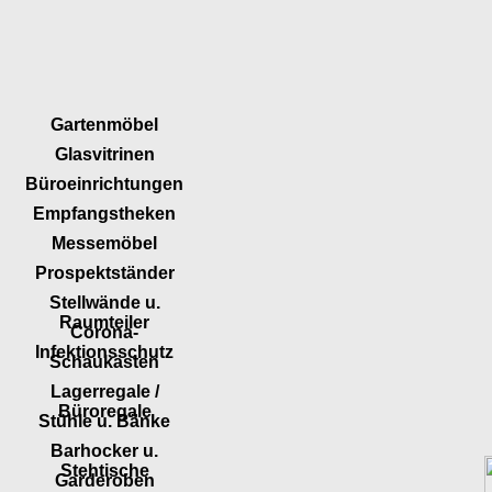
Gartenmöbel
Glasvitrinen
Büroeinrichtungen
Empfangstheken
Messemöbel
Prospektständer
Stellwände u.
Raumteiler
Corona-
Infektionsschutz
Schaukästen
Lagerregale /
Büroregale
Stühle u. Bänke
Barhocker u.
Stehtische
Garderoben