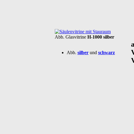
Abb. Glasvitrine
H-1000 silber
Abb.
silber
und
schwarz