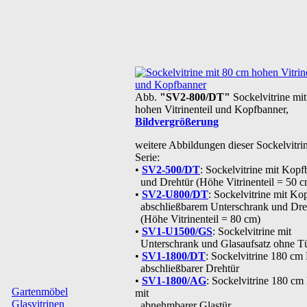
Abb.
"SV2-800/DT"
Sockelvitrine mi
hohen Vitrinenteil und Kopfbanner,
Bildvergrößerung
weitere Abbildungen dieser Sockelvitri
Serie:
•
SV2-500/DT
: Sockelvitrine mit Kopf
und Drehtür (Höhe Vitrinenteil = 50 c
•
SV2-U800/DT
: Sockelvitrine mit Ko
abschließbarem Unterschrank und Dre
(Höhe Vitrinenteil = 80 cm)
•
SV1-U1500/GS
: Sockelvitrine mit
Unterschrank und Glasaufsatz ohne T
•
SV1-1800/DT
: Sockelvitrine 180 cm
abschließbarer Drehtür
•
SV1-1800/AG
: Sockelvitrine 180 c
Gartenmöbel
mit
Glasvitrinen
abnehmbarer Glastür