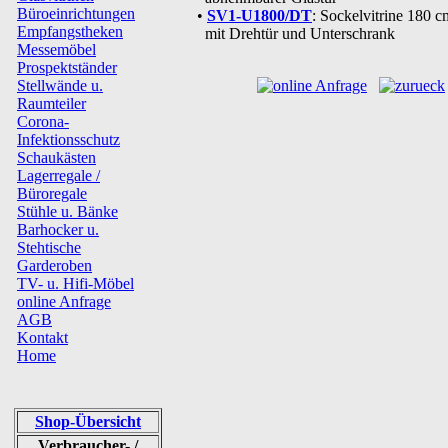
Büroeinrichtungen
•
SV1-U1800/DT
: Sockelvitrine 180 
Empfangstheken
mit Drehtür und Unterschrank
Messemöbel
Prospektständer
Stellwände u.
Raumteiler
Corona-
Infektionsschutz
Schaukästen
Lagerregale /
Büroregale
Stühle u. Bänke
Barhocker u.
Stehtische
Garderoben
TV- u. Hifi-Möbel
online Anfrage
AGB
Kontakt
Home
Shop-Übersicht
Verbraucher- /