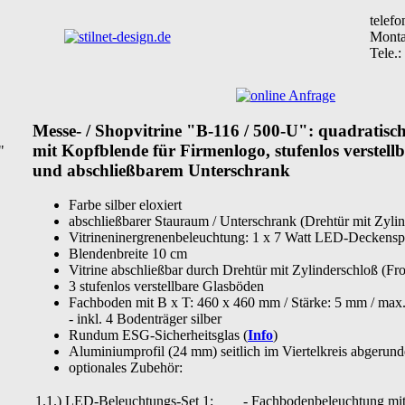
telefo
Monta
Tele.:
Messe- / Shopvitrine "B-116 / 500-U": quadratisch
mit Kopfblende für Firmenlogo, stufenlos verstel
"
und abschließbarem Unterschrank
Farbe silber eloxiert
abschließbarer Stauraum / Unterschrank (Drehtür mit Zylind
Vitrineninergrenenbeleuchtung: 1 x 7 Watt LED-Deckensp
Blendenbreite 10 cm
Vitrine abschließbar durch Drehtür mit Zylinderschloß (Fro
3 stufenlos verstellbare Glasböden
Fachboden mit B x T: 460 x 460 mm / Stärke: 5 mm / max. 
- inkl. 4 Bodenträger silber
Rundum ESG-Sicherheitsglas (
Info
)
Aluminiumprofil (24 mm) seitlich im Viertelkreis abgerund
optionales Zubehör:
1.1.) LED-Beleuchtungs-Set 1:
- Fachbodenbeleuchtung mi