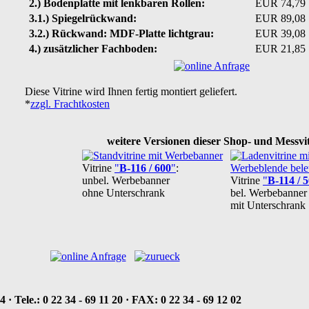
2.) Bodenplatte mit lenkbaren Rollen:
EUR 74,79
3.1.) Spiegelrückwand:
EUR 89,08
3.2.) Rückwand: MDF-Platte lichtgrau:
EUR 39,08
4.) zusätzlicher Fachboden:
EUR 21,85
Diese Vitrine wird Ihnen fertig montiert geliefert.
*
zzgl. Frachtkosten
weitere Versionen dieser Shop- und Messvi
Vitrine
"
B-116 / 600
"
:
unbel. Werbebanner
Vitrine
"
B-114 / 
ohne Unterschrank
bel. Werbebanner 
mit Unterschrank
 · Tele.: 0 22 34 - 69 11 20
·
FAX: 0 22 34 - 69 12 02