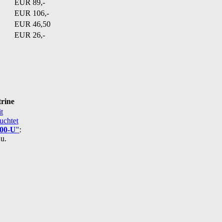
EUR 89,-
EUR 106,-
EUR 46,50
EUR 26,-
trine
500-U
"
:
u.