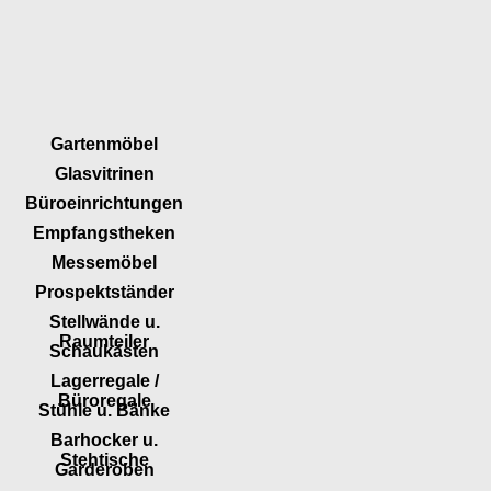
Gartenmöbel
Glasvitrinen
Büroeinrichtungen
Empfangstheken
Messemöbel
Prospektständer
Stellwände u.
Raumteiler
Schaukästen
Lagerregale /
Büroregale
Stühle u. Bänke
Barhocker u.
Stehtische
Garderoben