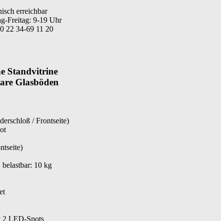
nisch erreichbar
g-Freitag: 9-19 Uhr
 0 22 34-69 11 20
e Standvitrine
lbare Glasböden
erschloß / Frontseite)
ot
ntseite)
belastbar: 10 kg
et
t 2 LED-Spots