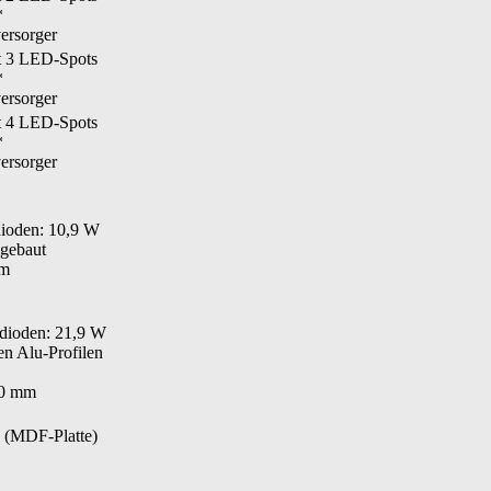
*
ersorger
t 3 LED-Spots
*
ersorger
t 4 LED-Spots
*
ersorger
dioden: 10,9 W
ngebaut
mm
tdioden: 21,9 W
en Alu-Profilen
00 mm
d (MDF-Platte)