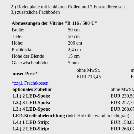
2.) Bodenplatte mit lenkbaren Rollen und 2 Feststellbremsen
3.) zusätzliche Fachböden
Abmessungen der Vitrine "B-116 / 500-U"
Breite:
50 cm
Tiefe:
50 cm
Höhe:
206 cm
Profildicke:
2,4 cm
Höhe der Blende
15 cm
Glaszwischenböden
5 mm
ohne MwSt.
m
unser Preis
*
EUR 713,45
E
*
zzgl. Frachtkosten
optionales Zubehör
ohne MwSt.
1.1.) 2 LED-Spots:
EUR 239,5
1.2.) 3 LED-Spots:
EUR 257,7
1.3.) 4 LED-Spots:
EUR 268,0
LED-Streifenbeleuchtung
(inkl. Holzrückwand in lichtgrau)
1.4.) 1 LED-Strip:
EUR 158,8
1.4.) 2 LED-Strip:
EUR 268,0