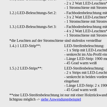
- 2 x 2 Watt LED-Leuchten
- 1 Stromschiene mit Stromv
1.2.) LED-Beleuchtungs-Set 2:
- Fachbodenbeleuchtung mi
- 3 x 2 Watt LED-Leuchten
- 1 Stromschiene mit Stromv
1.3.) LED-Beleuchtungs-Set 3:
- Fachbodenbeleuchtung mi
- 4 x 2 Watt LED-Leuchten
- 1 Stromschiene mit Stromv
*die Leuchten auf der Stromschiene sind stufenlos verstellbar
1.4.) 1 LED-Strip**:
LED-Streifenbeleuchtung:
- 1 x Strip mit LED-Leucht
- senkrecht im Alu-Profil ei
- Länge LED-Strip: 1900 
- 45 Grad warm weiß
1.5.) 2 LED-Strips**:
LED-Streifenbeleuchtung:
- 2 x Strips mit LED-Leuch
- senkrecht in beiden vorder
eingebaut
- Länge LED-Strip: 2 x 19
- 45 Grad warm weiß
**eine LED-Streifenbeleuchtung ist nur mit einer Holzrückwan
lichtgrau möglich ->
siehe Anwendungsbeispiel