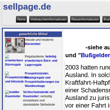
sellpage.de
Home
Verbraucherinformationen
Reiseinformationen
Bus
gewerbliche Möbel
robuste und moderne
Büromöbel
-siehe a
und "
Bußgelder
Regalsysteme:
beliebig
erweiterbare Büro- und
Lagerregale
2003 hatten run
Ausland. In sol
Prospektständer,
Katalogregale und
Kraftfahrt-Haftp
Prospekthalterungen zur
Wandmontage
einer Schadensr
Sichtschutzwände und
Ausland zu juris
Raumteiler:
vielseitig
einsetzbare und
vor einer Fahrt 
standstabile Stellwände