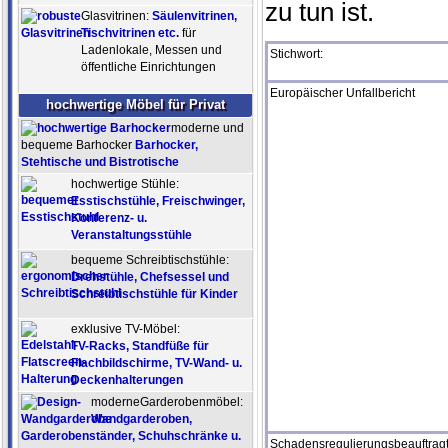
zu tun ist.
Glasvitrinen:
Säulenvitrinen,
Tischvitrinen etc.
für
Ladenlokale, Messen und
Stichwort:
öffentliche Einrichtungen
Europäischer Unfallbericht
hochwertige Möbel für Privat
moderne und
bequeme Barhocker
Barhocker,
Stehtische und Bistrotische
hochwertige Stühle:
Esstischstühle, Freischwinger,
Konferenz- u.
Veranstaltungsstühle
bequeme Schreibtischstühle:
Drehstühle, Chefsessel und
Schreibtischstühle für Kinder
exklusive TV-Möbel:
TV-Racks, Standfüße für
Flachbildschirme, TV-Wand- u.
Deckenhalterungen
moderneGarderobenmöbel:
Wandgarderoben,
Garderobenständer, Schuhschränke u.
Schadensregulierungsbeauftrag