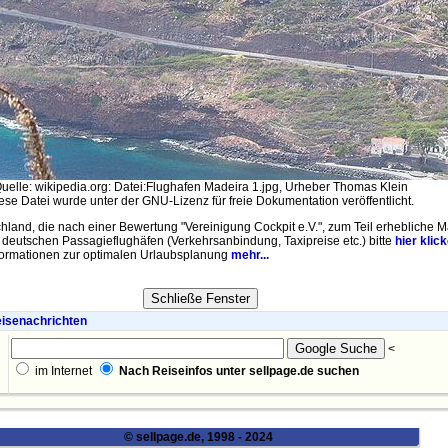
uelle: wikipedia.org: Datei:Flughafen Madeira 1.jpg, Urheber Thomas Klein
ese Datei wurde unter der GNU-Lizenz für freie Dokumentation veröffentlicht.
chland, die nach einer Bewertung "Vereinigung Cockpit e.V.", zum Teil erhebliche
n deutschen Passagieflughäfen (Verkehrsanbindung, Taxipreise etc.) bitte
hier klic
nformationen zur optimalen Urlaubsplanung
mehr...
isenachrichten
<
im Internet
Nach Reiseinfos unter sellpage.de suchen
© sellpage.de, 1998 - 2024