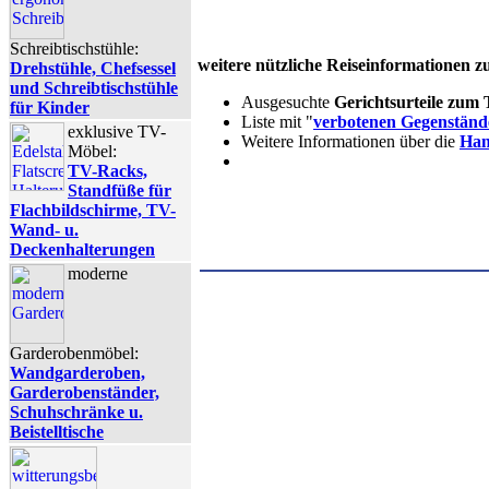
Schreibtischstühle:
weitere nützliche Reiseinformationen 
Drehstühle, Chefsessel
und Schreibtischstühle
Ausgesuchte
Gerichtsurteile zum
für Kinder
Liste mit "
verbotenen Gegenständ
exklusive TV-
Weitere Informationen über die
Han
Möbel:
TV-Racks,
Standfüße für
Flachbildschirme, TV-
Wand- u.
Deckenhalterungen
moderne
Garderobenmöbel:
Wandgarderoben,
Garderobenständer,
Schuhschränke u.
Beistelltische