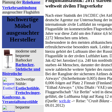
Flugunfallstatistik: 2011 starbe
Planung der
Reisekasse
weltweit zivilen Flugverkehr
Verkehrsanbindung
ausgesuchter Flughäfen
Nach einer Statistik der JACDEC (Jet Airl
hochwertige
deutsche Agentur zur Untersuchung der inte
internationale zivile Luftfahrt im vergang
Möbel
Flugunfälle im kommerziellen Flugverkeh
ausgesuchter
Jahre war diese Zahl um den Faktor 4,6 h
2272 Menschen ums leben.
Hersteller
Insbesondere in den meisten afrikanische
erfreulicherweise besonders stark. Leider g
moderne und
hierzu gehört der Luftraum über der Russ
bequeme
Flugunfälle in der zivilen Luftfahrt kam. 
Barhocker
Jak-42 bei Jaroslawl (ca. 240 km nordöst
Barhocker,
starben 44 Menschen, darunter der deutsc
Stehtische und
sowie zahlreiche weitere Spieler des rus
Bistrotische
Bei der Rangliste der sichersten Airlines 
Airways" (Sicherheitsrate 0,005) ihren Pla
hochwertige
0,006 folgen auf Platz 2 Finnair (Finnlan
Stühle:
"Etihad Airways " (Abu Dhabi / VAE) und
Esstischstühle,
Fluggesellschaft "Air Berlin" wird in diese
Freischwinger,
geführt, die Lufthansa folgt auf Rang 12 m
Konferenz- u.
(Quelle:
welt.de
-> Reise: "
Crash Bilanz -
Veranstaltungsstühle
09.01.2012)
bequeme