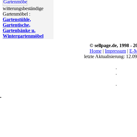
witterungsbeständige
Gartenmöbel :
Gartenstühle,
Gartentische,
Gartenbänke u.
Wintergartenmöbel
© sellpage.de, 1998 - 2
Home
|
Impressum
|
E-M
letzte Aktualisierung:
12.0
.
.
.
.