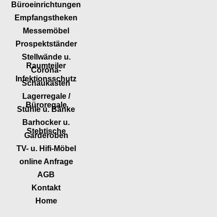
Büroeinrichtungen
Empfangstheken
Messemöbel
Prospektständer
Stellwände u.
Raumteiler
Corona-
Infektionsschutz
Schaukästen
Lagerregale /
Büroregale
Stühle u. Bänke
Barhocker u.
Stehtische
Garderoben
TV- u. Hifi-Möbel
online Anfrage
AGB
Kontakt
Home