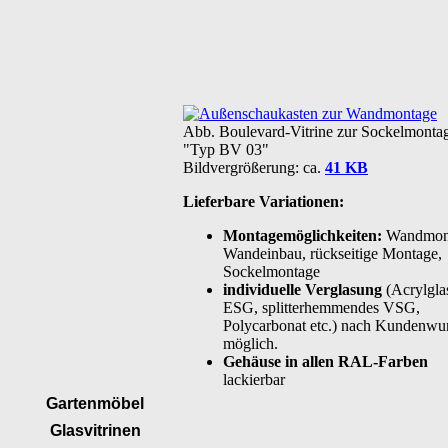
Abb. Boulevard-Vitrine zur Sockelmonta
"Typ BV 03"
Bildvergrößerung: ca.
41 KB
Lieferbare Variationen:
Montagemöglichkeiten:
Wandmont
Wandeinbau, rückseitige Montage,
Sockelmontage
individuelle Verglasung
(Acrylgla
ESG, splitterhemmendes VSG,
Polycarbonat etc.) nach Kundenwu
möglich.
Gehäuse in allen RAL-Farben
lackierbar
Gartenmöbel
Glasvitrinen