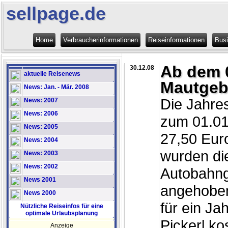
sellpage.de
Home
Verbraucherinformationen
Reiseinformationen
Bus
Ab dem 0
30.12.08
aktuelle Reisenews
Mautgeb
News: Jan. - Mär. 2008
Die Jahres
News: 2007
News: 2006
zum 01.01
News: 2005
27,50 Eur
News: 2004
wurden di
News: 2003
News: 2002
Autobahng
News 2001
angehoben,
News 2000
für ein Ja
Nützliche Reiseinfos für eine
optimale Urlaubsplanung
Pickerl ko
Anzeige