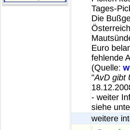
Tages-Pic
Die Bußge
Österreic
Mautsünde
Euro belan
fehlende A
(Quelle:
w
"
AvD gibt
18.12.200
- weiter I
siehe unte
weitere i