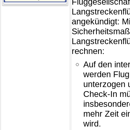
Fluggesellschaf
Langstreckenfl
angekündigt: Mi
Sicherheitsma
Langstreckenfl
rechnen:
Auf den inte
werden Flugp
unterzogen 
Check-In mü
insbesonder
mehr Zeit ei
wird.