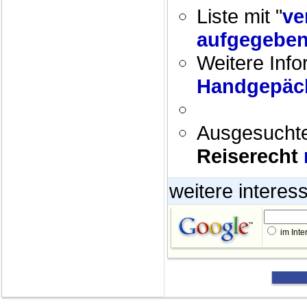
Liste mit "
ve
aufgegebe
Weitere Info
Handgepäc
Ausgesucht
Reiserecht
weitere interes
im Inte