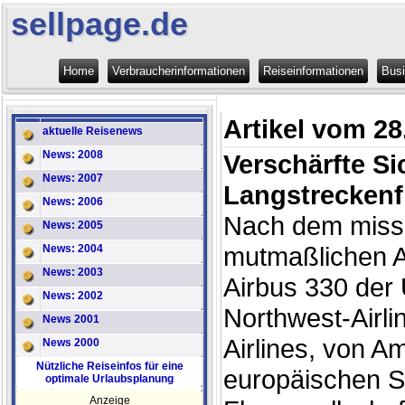
sellpage.de
Home
Verbraucherinformationen
Reiseinformationen
Bus
Artikel vom 28
aktuelle Reisenews
News: 2008
Verschärfte Si
News: 2007
Langstreckenf
News: 2006
Nach dem missl
News: 2005
mutmaßlichen A
News: 2004
News: 2003
Airbus 330 der
News: 2002
Northwest-Airli
News 2001
Airlines, von A
News 2000
Nützliche Reiseinfos für eine
europäischen S
optimale Urlaubsplanung
Anzeige