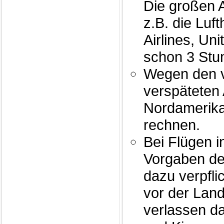
Die großen A
z.B. die Luft
Airlines, Un
schon 3 Stu
Wegen den ve
verspäteten 
Nordamerika
rechnen.
Bei Flügen i
Vorgaben de
dazu verpfli
vor der Lan
verlassen d