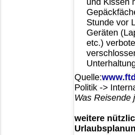
und Kissen m
Gepäckfäche
Stunde vor 
Geräten (Lap
etc.) verbot
verschlosse
Unterhaltun
Quelle:
www.ftd
Politik -> Intern
Was Reisende j
weitere nützli
Urlaubsplanu