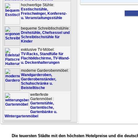
hochwertige Stühle:
Esstischstühle,
Freischwinger, Konferenz-
u. Veranstaltungsstühle
bequeme Schreibtischstühle:
Drehstühle, Chefsessel und
Schreibtischstühle für
Kinder
exklusive TV-Möbel:
TV-Racks, Standfüße für
Flachbildschirme, TV-Wand-
u. Deckenhalterungen
moderne Garderobenmöbel:
Wandgarderoben,
Garderobenständer,
Schuhschränke u.
Beistelltische
wetterfeste
Gartenmöbel :
Gartenstühle,
Gartentische,
Gartenbänke u.
Wintergartenmöbel
Die teuersten Städte mit den höchsten Hotelpreise und die deutsc